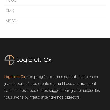
FMOQ
CMQ
MSSS
Logiciels Cx
, nos progrès continus sont attribuables en
grande partie à nos clients qui, au fil des ans, nous ont
transmis des idées et des suggestions grâce auxquelles
nous avons pu mieux atteindre nos objectifs.